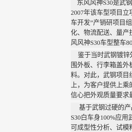
东风风神
S30
是武
2007
年该车型项目立
车开发
”
产销研项目组
化、物流配送、量产
风风神
S30
车型整车
8
鉴于当时武钢镀锌外
围外板、行李箱盖外
料。对此，武钢项目
上，为客户提供上乘
信心把外观质量要求
基于武钢过硬的产
S30
白车身
100%
应用
可成型性分析、试模