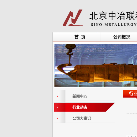
首 页
公司概况
行
新闻中心
行业动态
公司大事记