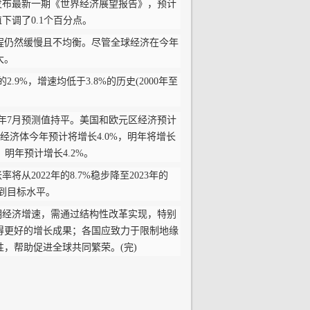
10日发布最新一期《世界经济展望报告》，预计
测值下调了0.1个百分点。
仍然缓慢且不均衡。尽管全球经济在今年
大。
2.9%，增速均低于3.8%的历史(2000年至
年7月预测值持平。美国和欧元区经济预计
展中经济体今年预计将增长4.0%，明年将增长
，明年预计增长4.2%。
2022年的8.7%稳步降至2023年的
回到目标水平。
经济增速，需通过结构性改革实现，特别
得更好的增长成果；各国应致力于限制地缘
，帮助促进全球共同繁荣。(完)