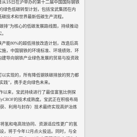
从15日在沪举办的第十二届中国国际钢铁
来的绿色低碳转型计划，包括宝武集团在内
低碳技术和世界最新低碳生产流程。
碳排”为核心的低碳发展路线图，持续推动
实。
铁产能80%的超低排放改造计划，改造后高
实施，中国钢铁的环境标准、环境绩效、环
构建导向钢铁产业绿色发展的贸易与投资政
可以实现的，所有降低钢铁碳排放的努力都
实践”，携手走向绿色未来。
入运作以来，宝武持续进行了最佳富氢比例探
CROF的技术成熟度。宝武正在积极布局
捕获、利用与封存）技术最终实现高炉冶炼
种将氢和电高效协同、资源适应性更广的氢
设，将于今年12月点火投运。同时，与全