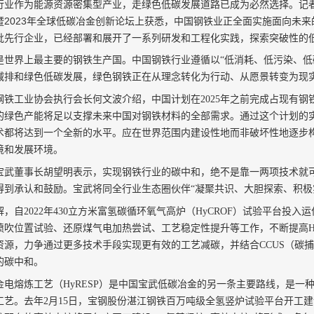
行业作为能源资源密集型产业，走绿色低碳发展道路已成为必然选择。记者
暨2023年全球低碳冶金创新论坛上获悉，中国钢铁业正全面实施面向未
批先行企业，已经部署和展开了一系列研发和工程化实践，探索突破性的
是世界上最主要的钢铁生产国。中国钢铁行业遵循以“低消耗、低污染、低
减排和绿色低碳发展，绿色钢铁正在从理念转化为行动、从愿景转变为现
钢铁工业协会执行会长何文波介绍，中国计划在2025年之前完成占现有钢
的绿色产能将足以支撑未来中国对钢铁材料的全部需求。通过这个计划的
术都将达到一个全新的水平。应在世界范围内建设性地而非破坏性地逐步
境和发展环境。
宝武董事长胡望明表示，实现钢铁行业的碳中和，绝不是靠一两项技术就
得到承认和鼓励。宝武将同全行业生态圈伙伴“凝聚共识、大胆探索、积极
解，自2022年430立方米富氢碳循环氧气高炉（HyCROF）试验平台投
喷吹位置试验、还原煤气电加热尝试、工艺稳定性提升等工作，不断提高Hy
资源，力争通过更多技术手段实现更有效的工艺减碳，并结合CCUS（碳
的碳中和。
金电熔炼工艺（HyRESP）是中国宝武低碳冶金的另一条主要路线，是一
工艺。去年2月15日，宝钢股份湛江钢铁百万吨级全氢竖炉试验平台开工建