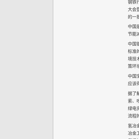
钢铁
大会
的一
中国
节能
中国
标准
境技
策环
中国
应该
据了
索、
绿电
流程
氢冶
冶金