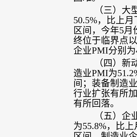
（三）大型
50.5%
，比上月
区间，今年
5
月
终位于临界点
企业
PMI
分别为
（四）新动能
造业
PMI
为
51.2
间；装备制造
行业扩张有所
有所回落。
（五）企业信
为
55.8%
，比上
区间，制造业