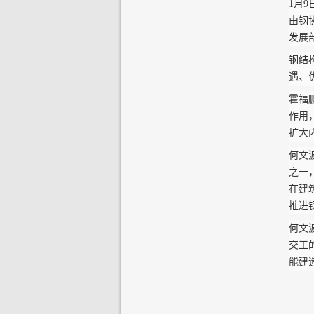
1月
由钢
发展
钢结
遇、
霍福
作用
扩大
何文
之一
在建
推进
何文
交工
能建