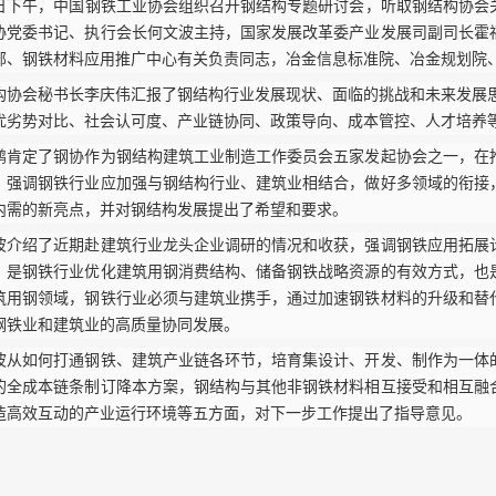
9日下午，中国钢铁工业协会组织召开钢结构专题研讨会，听取钢结构协会
协党委书记、执行会长何文波主持，国家发展改革委产业发展司副司长霍
部、钢铁材料应用推广中心有关负责同志，冶金信息标准院、冶金规划院
构协会秘书长李庆伟汇报了钢结构行业发展现状、面临的挑战和未来发展
优劣势对比、社会认可度、产业链协同、政策导向、成本管控、人才培养
鹏肯定了钢协作为钢结构建筑工业制造工作委员会五家发起协会之一，在
，强调钢铁行业应加强与钢结构行业、建筑业相结合，做好多领域的衔接
内需的新亮点，并对钢结构发展提出了希望和要求。
波介绍了近期赴建筑行业龙头企业调研的情况和收获，强调钢铁应用拓展
，是钢铁行业优化建筑用钢消费结构、储备钢铁战略资源的有效方式，也
筑用钢领域，钢铁行业必须与建筑业携手，通过加速钢铁材料的升级和替
钢铁业和建筑业的高质量协同发展。
波从如何打通钢铁、建筑产业链各环节，培育集设计、开发、制作为一体
的全成本链条制订降本方案，钢结构与其他非钢铁材料相互接受和相互融
造高效互动的产业运行环境等五方面，对下一步工作提出了指导意见。