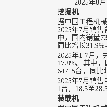
2025年
挖掘机
据中国工程机
2025年7月销售
中，国内销量73
同比增长31.9%
2025年1-7月
17.8%。其中
64715台，同比
2025年7月销
1台，18.5至28
装载机