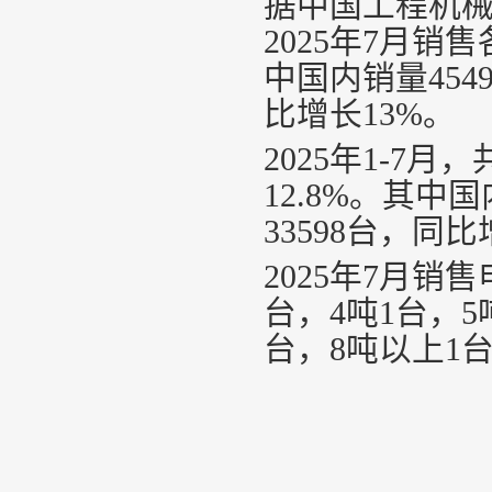
据中国工程机
2025年7月销
中国内销量454
比增长13%。
2025年1-7
12.8%。其中
33598台，同比
2025年7月销售
台，4吨1台，5吨
台，8吨以上1