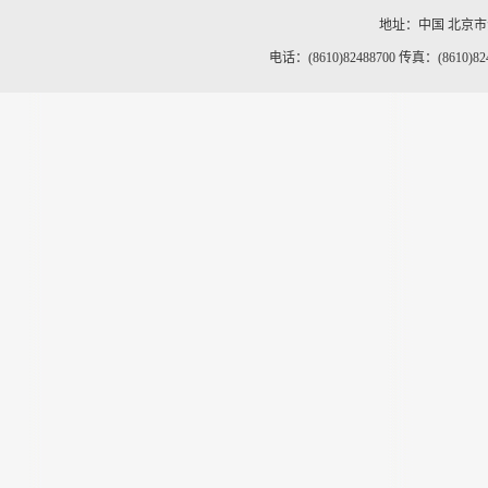
地址：中国 北京
电话：(8610)82488700 传真：(8610)82488