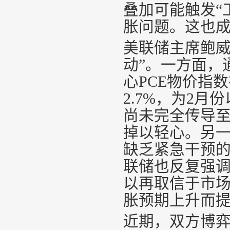
叠加可能触发
“
胀问题。这也
美联储主席鲍
动
”
。一方面，
心
PCE
物价指数
2.7%
，为
2
月份
尚未完全传导
掉以轻心。另
缺乏紧急干预
联储也反复强
以再取信于市
胀预期上升而
近期，双方博