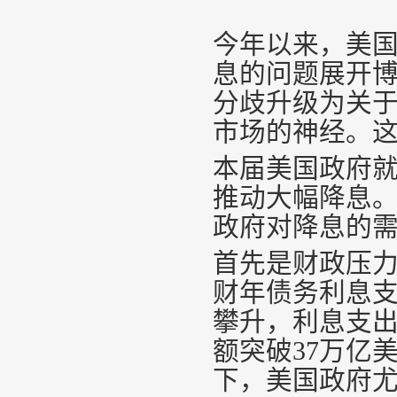
今年以来，美
息的问题展开
分歧升级为关
市场的神经。
本届美国政府
推动大幅降息
政府对降息的
首先是财政压
财年债务利息
攀升，利息支
额突破
37
万亿
下，美国政府