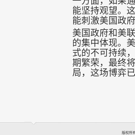
一方面，如果
能坚持观望。
能刺激美国政
美国政府和美
的集中体现。
式的不可持续
期繁荣，最终
局，这场博弈
版权所