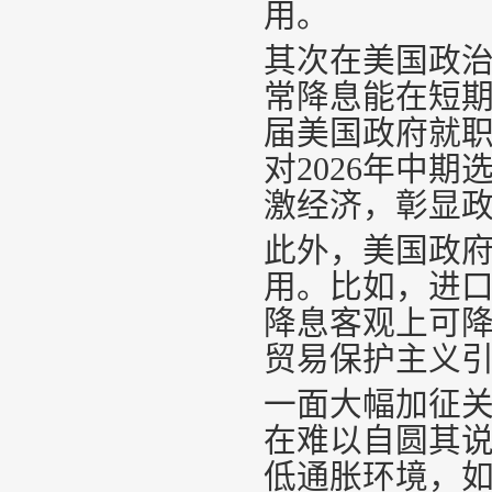
用。
其次在美国政
常降息能在短
届美国政府就
对
2026
年中期
激经济，彰显
此外，美国政
用。比如，进
降息客观上可
贸易保护主义
一面大幅加征
在难以自圆其
低通胀环境，