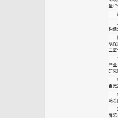
量1
能源
大力
构建
国家
续保
二氧
“随
产业
研究
构建
自觉
傍晚
随着
这台
屏幕