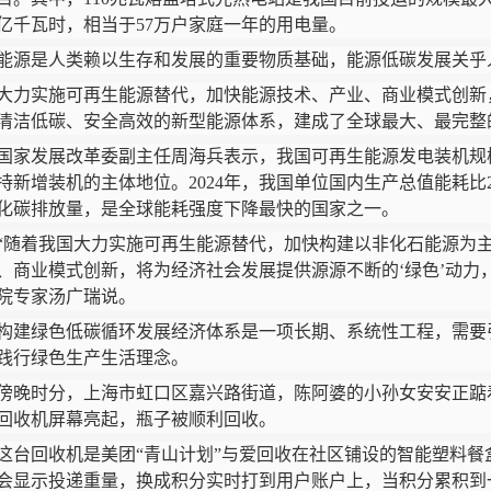
7亿千瓦时，相当于57万户家庭一年的用电量。
是人类赖以生存和发展的重要物质基础，能源低碳发展关乎
实施可再生能源替代，加快能源技术、产业、商业模式创新
清洁低碳、安全高效的新型能源体系，建成了全球最大、最完整
发展改革委副主任周海兵表示，我国可再生能源发电装机规
持新增装机的主体地位。2024年，我国单位国内生产总值能耗比202
化碳排放量，是全球能耗强度下降最快的国家之一。
着我国大力实施可再生能源替代，加快构建以非化石能源为主
、商业模式创新，将为经济社会发展提供源源不断的‘绿色’动力
院专家汤广瑞说。
绿色低碳循环发展经济体系是一项长期、系统性工程，需要
践行绿色生产生活理念。
时分，上海市虹口区嘉兴路街道，陈阿婆的小孙女安安正踮
回收机屏幕亮起，瓶子被顺利回收。
回收机是美团“青山计划”与爱回收在社区铺设的智能塑料餐
会显示投递重量，换成积分实时打到用户账户上，当积分累积到