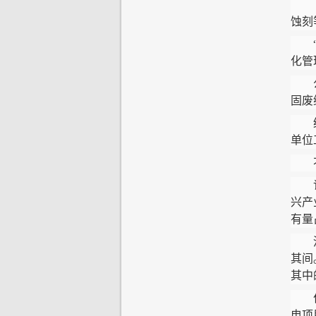
蚀刻
“公
化管
公司
固废
绿色
单位
不断
记者
兴产
有量
河西
其间
其中
作为
电项