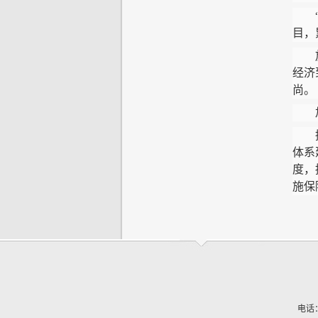
“截
目，
放眼
经济
尚。
加快
据悉
体系
度，
施保
电话：(