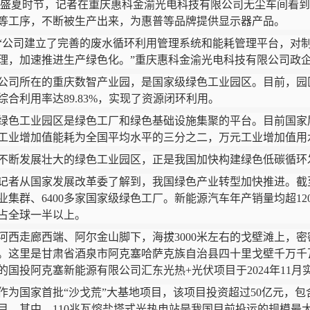
盛夏时节，记者在重庆惠科金渝光电科技有限公司无尘车间看到
等工序，不断被生产出来，为惠普等品牌提供显示器产品。
司建立了完善的废水循环利用管理系统和能耗管理平台，对制
理，加速推进生产绿色化。”重庆惠科金渝光电科技有限公司政
所在的重庆数智产业园，是国家级绿色工业园区。目前，园区
综合利用率达89.83%，实现了资源闭环利用。
工业园区是绿色工厂和绿色基础设施集聚的平台。目前国家层
工业增加值能耗为全国平均水平的三分之二，万元工业增加值用
发展壮大的绿色工业园区，正是我国加快构建绿色低碳循环
从国家发展改革委了解到，我国绿色产业转型加快推进。截至
业集群、6400多家国家级绿色工厂。新能源汽车年产销量均超12
占全球一半以上。
走廊西端、阿尔金山脚下，海拔3000米左右的戈壁滩上，密
。这里是甘肃省酒泉市阿克塞哈萨克族自治县四十里戈壁千万千
的国投阿克塞新能源有限公司汇东光热+光伏项目于2024年11
国家首批“沙戈荒”大基地项目，该项目投资超过50亿元，包含1
目。其中，110兆瓦熔盐塔式光热电站是我国目前投运的规模最