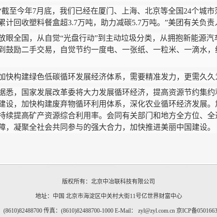
至今年7月底，我们已经在厦门、上海、北京等全国24个城市
累计回收塑料餐盒超3.7万吨，助力减碳5.7万吨。”美团有关负
全国，从自觉“光盘行动”到主动垃圾分类，从拥抱新能源汽
到鼓励二手交易，自觉节约一度电、一张纸、一粒米、一滴水，
构建绿色低碳循环发展经济体系，需要精准发力，更需久久
，国家发展改革委将大力发展循环经济，提高资源节约集约
建设，加快构建废弃物循环利用体系，深化农业循环经济发展。
持续提高矿产资源综合利用率。会同有关部门和地方全方位、全
障，凝聚全社会共同参与的强大合力，加快推进美丽中国建设。
版权所有：北京中冶联科技有限公司
地址：中国 北京市海淀区中关村大街11号亿世界财富中心
8610)82488700 传真：(8610)82488700-1000 E-Mail： zyl@zyl.com.cn
京ICP备050166