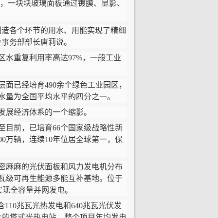
，一块块玻璃面板通过镀膜、显影、
造各个环节的用水、用能实现了精细
企事务部部长唐莉说。
水重复利用率高达97%，一般工业
面已经培育490余个绿色工业园区，
水量为全国平均水平的四分之一。
发展经济体系的一个缩影。
目前，已培育66个国家级战略性新
00万辆，连续10年位居全球第一，保
密麻麻的光伏面板和风力发电机分布
瓦级可再生能源多能互补基地。位于
月实现全容量并网发电。
10兆瓦光热发电和640兆瓦光伏发
大的塔式光热电站，整个项目年均发电