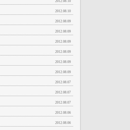
2012.08.10
2012.08.10
2012.08.09
2012.08.09
2012.08.09
2012.08.09
2012.08.09
2012.08.09
2012.08.07
2012.08.07
2012.08.07
2012.08.06
2012.08.06