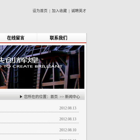
设为首页
|
加入收藏
|
诚聘英才
在线留言
联系我们
您所在的位置：
首页
>>
新闻中心
2012.08.13
2012.08.13
2012.08.10